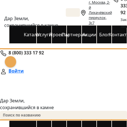
г. Москва, 2-
33
й
92
Лихачёвский
переулок,
Дар Земли,
Зак
3с7
сохранившийся в камне
зво
Каталог
Услуги
Проекты
Партнерам
Акции
Блог
Контак
8 (800) 333 17 92
Войти
Дар Земли,
сохранившийся в камне