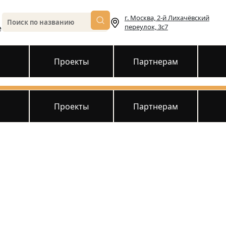
г. Москва, 2-й Лихачёвский
переулок, 3с7
е
и
Проекты
Партнерам
и
Проекты
Партнерам