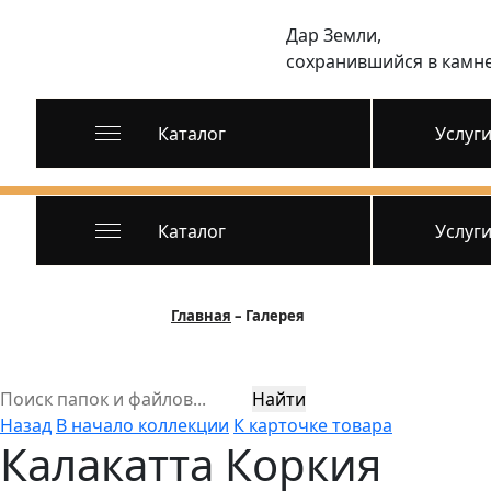
Дар Земли,
сохранившийся в камн
Каталог
Услуг
Каталог
Услуг
Главная
Галерея
Найти
Назад
В начало коллекции
К карточке товара
Калакатта Коркия