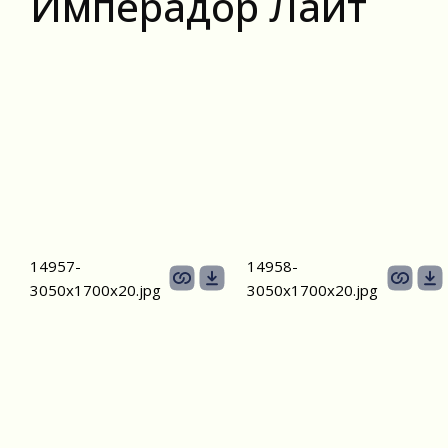
Имперадор Лайт
14957-
14958-
3050х1700х20.jpg
3050х1700х20.jpg