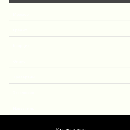
Мрамор
Гранит
Кварцит
Оникс
Травертин
Эксклюзив
Известняк
Каталог камня