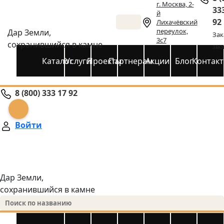
г. Москва, 2-
33
й
92
Лихачёвский
переулок,
Дар Земли,
Зак
3с7
сохранившийся в камне
зво
Каталог
Услуги
Проекты
Партнерам
Акции
Блог
Контак
8 (800) 333 17 92
Войти
Дар Земли,
сохранившийся в камне