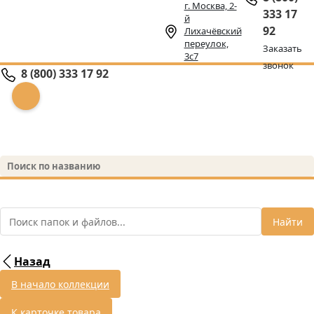
г. Москва, 2-
333 17
й
92
Лихачёвский
переулок,
Заказать
3с7
звонок
8 (800) 333 17 92
Найти
Назад
В начало коллекции
К карточке товара