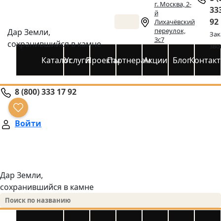
г. Москва, 2-
33
й
92
Лихачёвский
переулок,
Дар Земли,
Зак
3с7
сохранившийся в камне
зво
Каталог
Услуги
Проекты
Партнерам
Акции
Блог
Контак
8 (800) 333 17 92
Войти
Дар Земли,
сохранившийся в камне