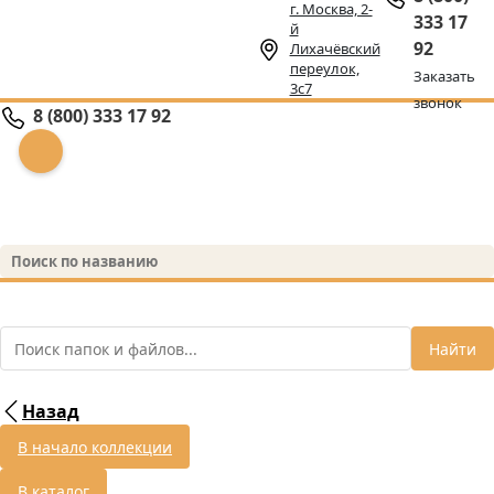
г. Москва, 2-
333 17
й
92
Лихачёвский
переулок,
Заказать
3с7
звонок
8 (800) 333 17 92
Найти
Назад
В начало коллекции
В каталог