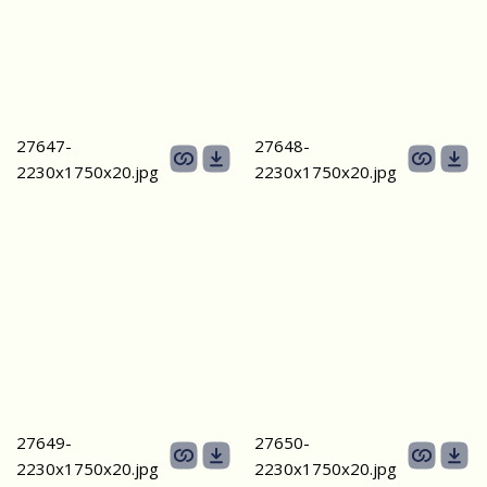
27647-
27648-
2230х1750х20.jpg
2230х1750х20.jpg
27649-
27650-
2230х1750х20.jpg
2230х1750х20.jpg