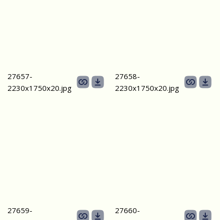
27657-
27658-
2230х1750х20.jpg
2230х1750х20.jpg
27659-
27660-