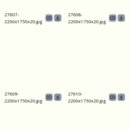
27607-
27608-
2200х1750х20.jpg
2200х1750х20.jpg
27609-
27610-
2200х1750х20.jpg
2200х1750х20.jpg