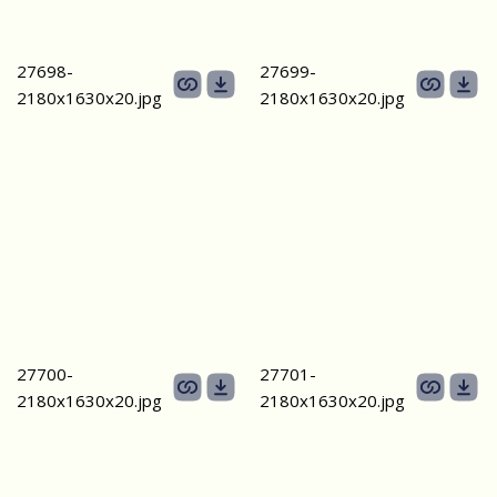
27698-
27699-
2180х1630х20.jpg
2180х1630х20.jpg
27700-
27701-
2180х1630х20.jpg
2180х1630х20.jpg