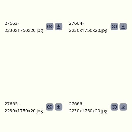
27663-
27664-
2230х1750х20.jpg
2230х1750х20.jpg
27665-
27666-
2230х1750х20.jpg
2230х1750х20.jpg