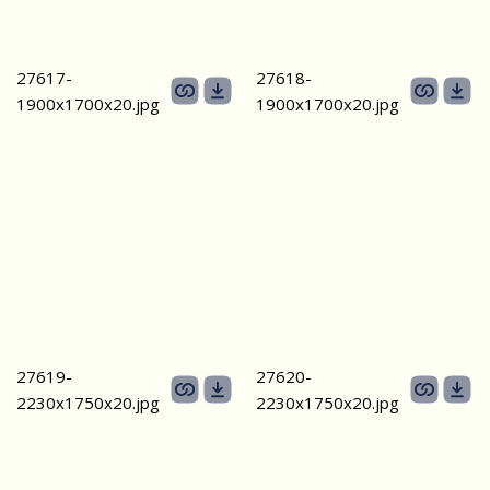
27617-
27618-
1900х1700х20.jpg
1900х1700х20.jpg
27619-
27620-
2230х1750х20.jpg
2230х1750х20.jpg