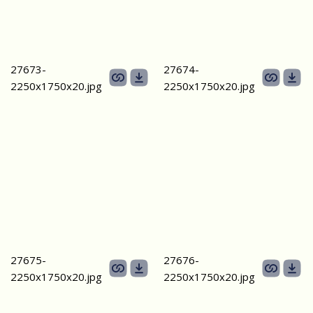
27673-
27674-
2250х1750х20.jpg
2250х1750х20.jpg
27675-
27676-
2250х1750х20.jpg
2250х1750х20.jpg