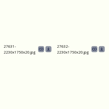
27631-
27632-
2230х1750х20.jpg
2230х1750х20.jpg