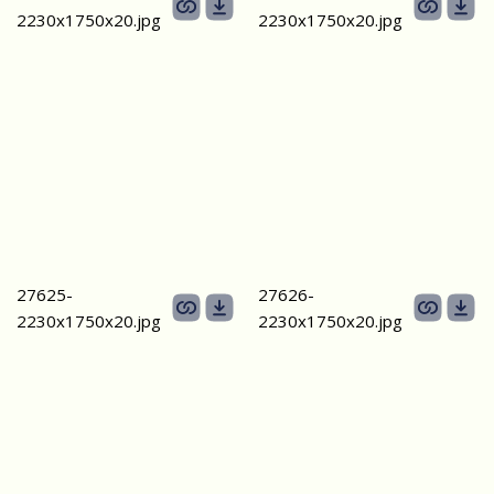
2230х1750х20.jpg
2230х1750х20.jpg
27625-
27626-
2230х1750х20.jpg
2230х1750х20.jpg