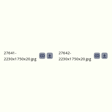
27641-
27642-
2230х1750х20.jpg
2230х1750х20.jpg