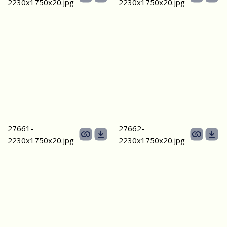
2230х1750х20.jpg
2230х1750х20.jpg
27661-
27662-
2230х1750х20.jpg
2230х1750х20.jpg