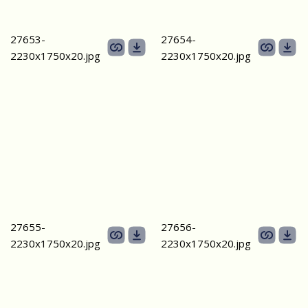
27653-
27654-
2230х1750х20.jpg
2230х1750х20.jpg
27655-
27656-
2230х1750х20.jpg
2230х1750х20.jpg