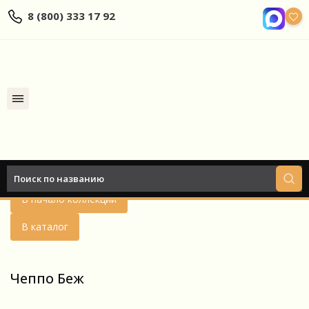
8 (800) 333 17 92
Найти
Назад
В начало коллекции
В каталог
Чеппо Беж