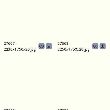
27667-
27668-
2230х1750х20.jpg
2250х1750х20.jpg