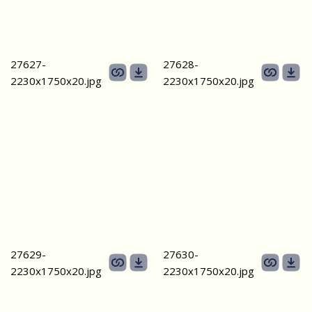
27627-
27628-
2230х1750х20.jpg
2230х1750х20.jpg
27629-
27630-
2230х1750х20.jpg
2230х1750х20.jpg