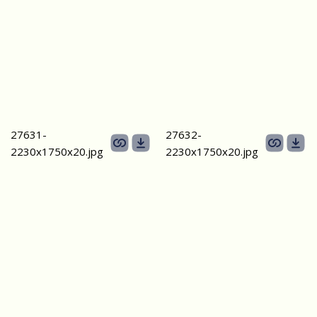
27631-
27632-
2230х1750х20.jpg
2230х1750х20.jpg