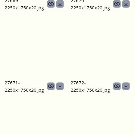
27669-
27670-
2250х1750х20.jpg
2250х1750х20.jpg
27671-
27672-
2250х1750х20.jpg
2250х1750х20.jpg