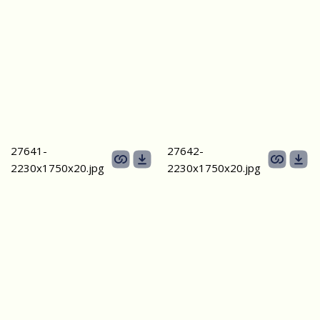
27641-
27642-
2230х1750х20.jpg
2230х1750х20.jpg