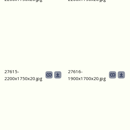
27615-
27616-
2200х1750х20.jpg
1900х1700х20.jpg