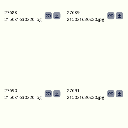
27688-
27689-
2150х1630х20.jpg
2150х1630х20.jpg
27690-
27691-
2150х1630х20.jpg
2150х1630х20.jpg