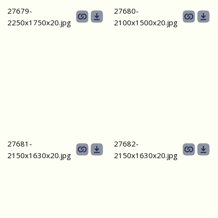
27679-
27680-
2250х1750х20.jpg
2100х1500х20.jpg
27681-
27682-
2150х1630х20.jpg
2150х1630х20.jpg