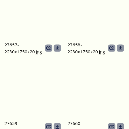
27657-
27658-
2230х1750х20.jpg
2230х1750х20.jpg
27659-
27660-