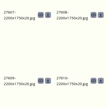
27607-
27608-
2200х1750х20.jpg
2200х1750х20.jpg
27609-
27610-
2200х1750х20.jpg
2200х1750х20.jpg