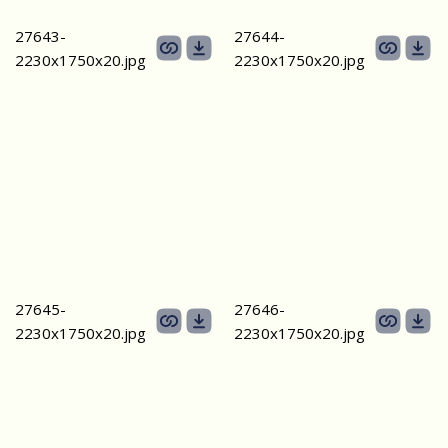
27643-
27644-
2230х1750х20.jpg
2230х1750х20.jpg
27645-
27646-
2230х1750х20.jpg
2230х1750х20.jpg