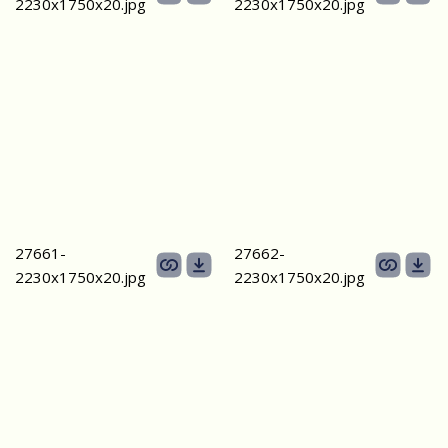
2230х1750х20.jpg
2230х1750х20.jpg
27661-
27662-
2230х1750х20.jpg
2230х1750х20.jpg