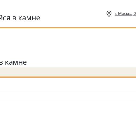
г. Москва,
ся в камне
в камне