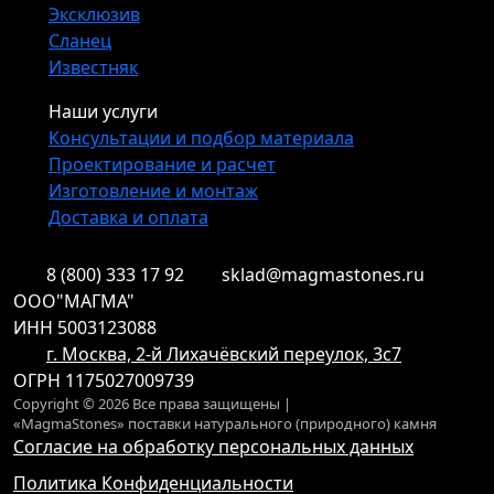
Эксклюзив
Сланец
Известняк
Наши услуги
Консультации и подбор материала
Проектирование и расчет
Изготовление и монтаж
Доставка и оплата
8 (800) 333 17 92
sklad@magmastones.ru
ООО"МАГМА"
ИНН 5003123088
г. Москва, 2-й Лихачёвский переулок, 3с7
ОГРН 1175027009739
Copyright © 2026 Все права защищены |
«MagmaStones» поставки натурального (природного) камня
Согласие на обработку персональных данных
Политика Конфиденциальности