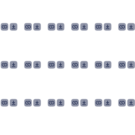
27665-
27666-
27667-
27668-
27669-
27670-
2230х1750х20.jpg
2230х1750х20.jpg
2230х1750х20.jpg
2250х1750х20.jpg
2250х1750х20.jpg
2250х1
27671-
27672-
27673-
27674-
27675-
27676-
2250х1750х20.jpg
2250х1750х20.jpg
2250х1750х20.jpg
2250х1750х20.jpg
2250х1750х20.jpg
2250х1
27677-
27678-
27679-
27680-
27681-
27682-
2250х1750х20.jpg
2250х1750х20.jpg
2250х1750х20.jpg
2100х1500х20.jpg
2150х1630х20.jpg
2150х1