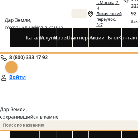
г. Москва, 2-
33
й
92
Лихачёвский
переулок,
Дар Земли,
Зак
3с7
сохранившийся в камне
зво
Каталог
Услуги
Проекты
Партнерам
Акции
Блог
Контак
8 (800) 333 17 92
Войти
Дар Земли,
сохранившийся в камне