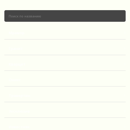
Мрамор
Гранит
Кварцит
Оникс
Травертин
Эксклюзив
Известняк