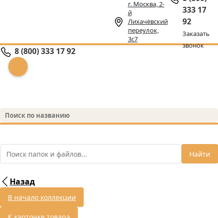
г. Москва, 2-
333 17
й
92
Лихачёвский
переулок,
Заказать
3с7
звонок
8 (800) 333 17 92
Найти
Назад
В начало коллекции
К карточке товара