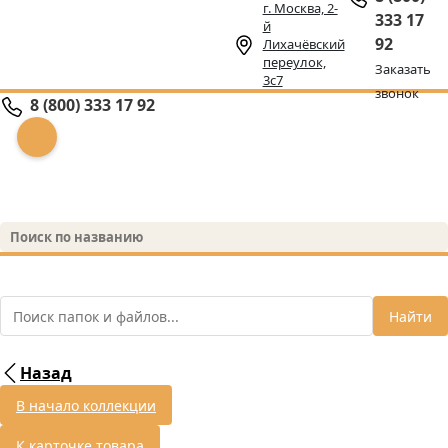
г. Москва, 2-
333 17
й
92
Лихачёвский
переулок,
Заказать
3с7
звонок
8 (800) 333 17 92
Найти
Назад
В начало коллекции
К карточке товара