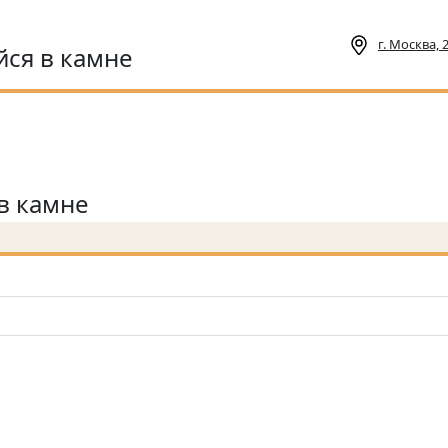
г. Москва,
ся в камне
в камне