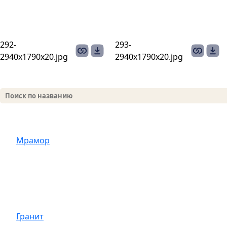
292-
293-
2940х1790x20.jpg
2940х1790x20.jpg
Мрамор
Гранит