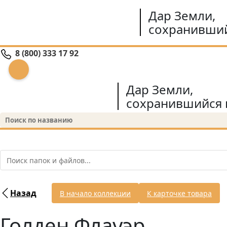
Дар Земли,
сохранивший
8 (800) 333 17 92
Дар Земли,
сохранившийся 
Назад
В начало коллекции
К карточке товара
Голден Флауэр