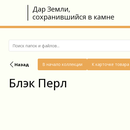
Дар Земли,
сохранившийся в камне
Назад
В начало коллекции
К карточке товара
Блэк Перл