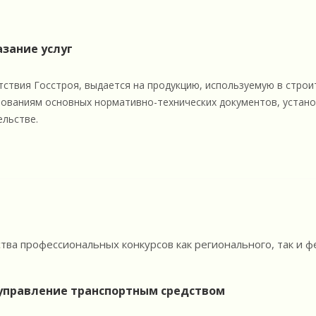
азание услуг
ствия Госстроя, выдается на продукцию, используемую в строи
ованиям основных нормативно-технических документов, устано
ельстве.
ва профессиональных конкурсов как регионального, так и ф
управление транспортным средством