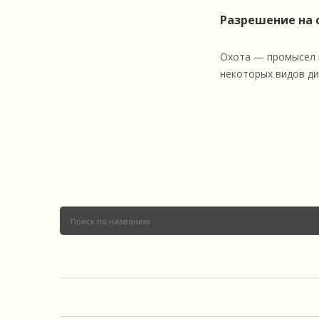
Разрешение на о
Охота — промысел и
некоторых видов ди
Мрамор
Гранит