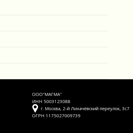
ООО"МАГМА"
ИНН 5003123088
г. Москва, 2-й Лихачёвский переулок, 3с7
ОГРН 1175027009739