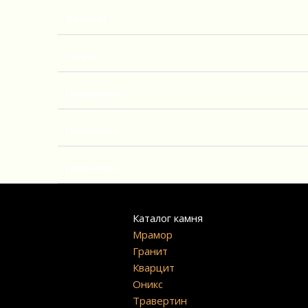
Кварцит
Оникс
Травертин
Эксклюзив
Известняк
Каталог камня
Мрамор
Гранит
Кварцит
Оникс
Травертин