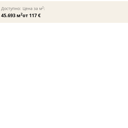
2
Доступно:
Цена за м
:
2
45.693 м
от 117 €