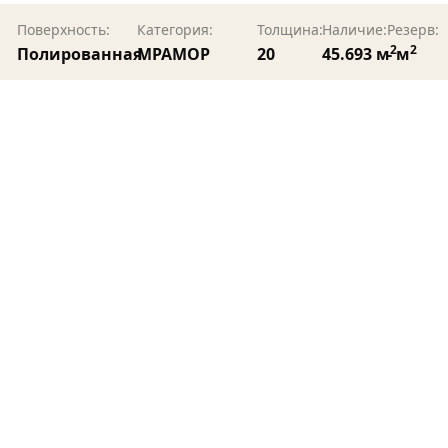
Поверхность:
Категория:
Толщина:
Наличие:
Резерв:
2
2
Полированная
МРАМОР
20
45.693 м
- м