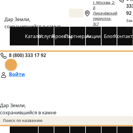
г. Москва, 2-
33
й
92
Лихачёвский
переулок,
Дар Земли,
Зак
3с7
сохранившийся в камне
зво
Каталог
Услуги
Проекты
Партнерам
Акции
Блог
Контак
8 (800) 333 17 92
Войти
Дар Земли,
сохранившийся в камне