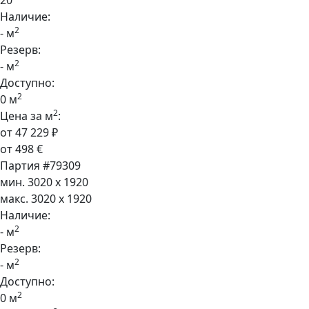
20
Наличие:
2
- м
Резерв:
2
- м
Доступно:
2
0 м
2
Цена за м
:
от 47 229 ₽
от 498 €
Партия #79309
мин. 3020 x 1920
макс. 3020 x 1920
Наличие:
2
- м
Резерв:
2
- м
Доступно:
2
0 м