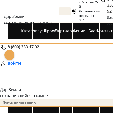
г. Москва, 2-
33
й
92
Лихачёвский
переулок,
Дар Земли,
Зак
3с7
сохранившийся в камне
зво
Каталог
Услуги
Проекты
Партнерам
Акции
Блог
Контак
8 (800) 333 17 92
Войти
Дар Земли,
сохранившийся в камне